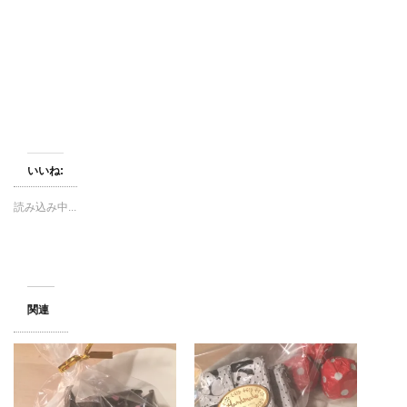
新
ッ
新
し
ク
し
い
し
い
ウ
て
ウ
ィ
く
ィ
ン
だ
ン
ド
さ
ド
ウ
い
ウ
で
(
で
開
新
開
き
し
き
ま
い
ま
す
ウ
す
)
ィ
)
ン
いいね:
ド
ウ
で
開
読み込み中...
き
ま
す
)
関連