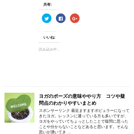
開
共有:
き
ま
す
ク
F
ク
)
リ
a
リ
ッ
c
ッ
ク
e
ク
し
b
し
て
o
て
いいね:
T
o
G
w
k
o
i
で
o
読み込み中...
t
共
g
t
有
l
e
す
e
r
る
+
で
に
で
共
は
共
有
ク
有
(
リ
(
新
ッ
新
し
ク
し
い
し
い
ウ
て
ウ
ィ
く
ィ
ヨガのポーズの意味ややり方 コツや疑
ン
だ
ン
ド
さ
ド
問点のわかりやすいまとめ
ウ
い
ウ
で
(
で
スポンサーリンク 最近ますますポピュラーになって
開
新
開
き
し
き
きたヨガ。レッスンに通っている方も多いですが、
ま
い
ま
ヨガをやっていてちょっとしたことで疑問に思った
す
ウ
す
)
ィ
)
ことや分からないことなどあると思います。そんな
ン
思いが湧いてき …
ド