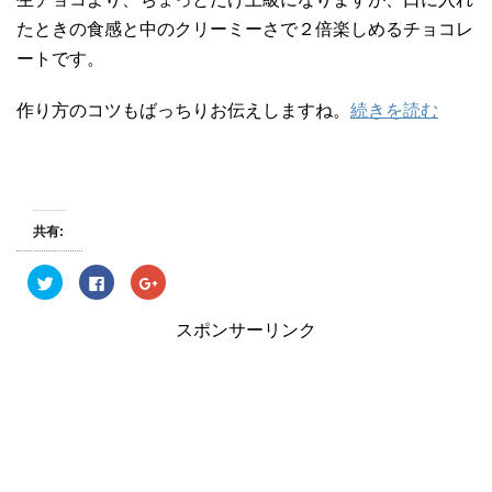
たときの食感と中のクリーミーさで２倍楽しめるチョコレ
ートです。
作り方のコツもばっちりお伝えしますね。
続きを読む
共有:
ク
F
ク
リ
a
リ
ッ
c
ッ
ク
e
ク
スポンサーリンク
し
b
し
て
o
て
T
o
G
w
k
o
i
で
o
t
共
g
t
有
l
e
す
e
r
る
+
で
に
で
共
は
共
有
ク
有
(
リ
(