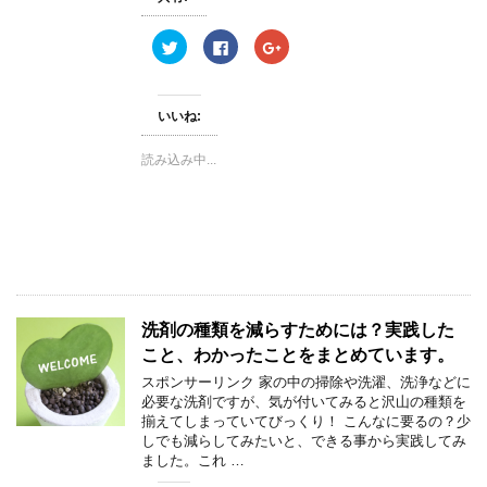
き
ま
す
ク
F
ク
)
リ
a
リ
ッ
c
ッ
ク
e
ク
し
b
し
て
o
て
いいね:
T
o
G
w
k
o
i
で
o
読み込み中...
t
共
g
t
有
l
e
す
e
r
る
+
で
に
で
共
は
共
有
ク
有
(
リ
(
新
ッ
新
し
ク
し
い
し
い
ウ
て
ウ
ィ
く
ィ
洗剤の種類を減らすためには？実践した
ン
だ
ン
ド
さ
ド
こと、わかったことをまとめています。
ウ
い
ウ
で
(
で
スポンサーリンク 家の中の掃除や洗濯、洗浄などに
開
新
開
き
し
き
必要な洗剤ですが、気が付いてみると沢山の種類を
ま
い
ま
揃えてしまっていてびっくり！ こんなに要るの？少
す
ウ
す
)
ィ
)
しでも減らしてみたいと、できる事から実践してみ
ン
ました。これ …
ド
ウ
で