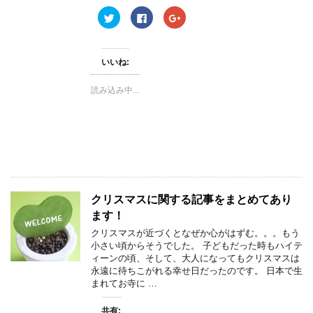
ウ
ク
F
ク
で
リ
a
リ
開
ッ
c
ッ
き
ク
e
ク
ま
し
b
し
す
て
o
て
)
いいね:
T
o
G
w
k
o
i
で
o
読み込み中...
t
共
g
t
有
l
e
す
e
r
る
+
で
に
で
共
は
共
有
ク
有
(
リ
(
新
ッ
新
し
ク
し
い
し
い
ウ
て
ウ
ィ
く
ィ
クリスマスに関する記事をまとめてあり
ン
だ
ン
ド
さ
ド
ます！
ウ
い
ウ
で
(
で
クリスマスが近づくとなぜか心がはずむ。。。もう
開
新
開
き
し
き
小さい頃からそうでした。 子どもだった時もハイテ
ま
い
ま
ィーンの頃、そして、大人になってもクリスマスは
す
ウ
す
)
ィ
)
永遠に待ちこがれる幸せ日だったのです。 日本で生
ン
まれてお寺に …
ド
ウ
で
開
共有: