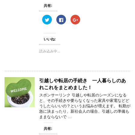
共有:
ク
F
ク
リ
a
リ
ッ
c
ッ
ク
e
ク
し
b
し
て
o
て
いいね:
T
o
G
w
k
o
i
で
o
読み込み中...
t
共
g
t
有
l
e
す
e
r
る
+
で
に
で
共
は
共
有
ク
有
(
リ
(
引越しや転居の手続き 一人暮らしのあ
新
ッ
新
し
ク
し
れこれをまとめました！
い
し
い
ウ
て
ウ
ィ
く
ィ
スポンサーリンク 引越しや転居のシーズンになる
ン
だ
ン
と、その手続きや要らなくなった家具や家電などど
ド
さ
ド
ウ
い
ウ
うしたらいいの？というお悩みが増えます。 転勤が
で
(
で
急に決まったり、新社会人の場合、引越しの準備も
開
新
開
き
し
き
ままならないで …
ま
い
ま
す
ウ
す
)
ィ
)
共有:
ン
ド