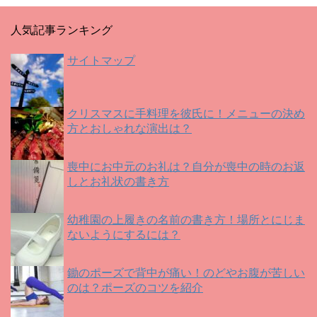
ン
ド
ウ
で
人気記事ランキング
開
き
ま
す
サイトマップ
)
クリスマスに手料理を彼氏に！メニューの決め
方とおしゃれな演出は？
喪中にお中元のお礼は？自分が喪中の時のお返
しとお礼状の書き方
幼稚園の上履きの名前の書き方！場所とにじま
ないようにするには？
鋤のポーズで背中が痛い！のどやお腹が苦しい
のは？ポーズのコツを紹介