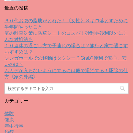
最近の投稿
６０代お腹の脂肪がとれた！《女性》３キロ落とすために
半年間やったこと
庭の雑草対策に防草シートのコスパ！砂利や砂利以外にこ
んな対処法も
１０連休の過ごし方で子連れの場合は？旅行と家で過ごす
おすすめは？
シンガポールでの移動はタクシー？Grab?便利で安心、安
いのは？
ムカデが入らないようにするには庭で退治する！駆除の仕
方《家の外編》
カテゴリー
体験
健康
年中行事
旅行