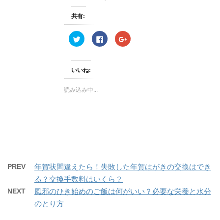
ウ
で
開
共有:
き
ま
す
ク
F
ク
)
リ
a
リ
ッ
c
ッ
ク
e
ク
し
b
し
て
o
て
いいね:
T
o
G
w
k
o
i
で
o
読み込み中...
t
共
g
t
有
l
e
す
e
r
る
+
で
に
で
共
は
共
有
ク
有
(
リ
(
新
ッ
新
し
ク
し
い
し
い
ウ
て
ウ
ィ
く
ィ
PREV
年賀状間違えたら！失敗した年賀はがきの交換はでき
ン
だ
ン
ド
さ
ド
る？交換手数料はいくら？
ウ
い
ウ
で
(
で
開
新
開
NEXT
風邪のひき始めのご飯は何がいい？必要な栄養と水分
き
し
き
ま
い
ま
のとり方
す
ウ
す
)
ィ
)