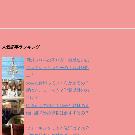
人気記事ランキング
貝殻ツリーの作り方 簡単なのは
コレ！シェルツリーの土台は紙粘
土？
大学の費用っていくらかかるの？
親はどこまで払う？学費以外のお
金は？
歓送迎会で司会！順番と乾杯の音
頭は誰？締め挨拶は必ずするの？
ウォーキングによる発汗は？水分