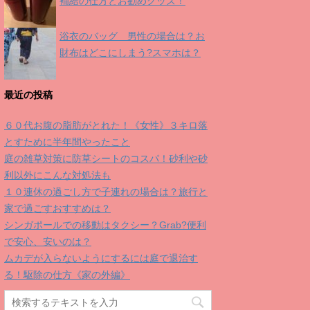
補給の仕方とお勧めグッズ！
浴衣のバッグ 男性の場合は？お
財布はどこにしまう?スマホは？
最近の投稿
６０代お腹の脂肪がとれた！《女性》３キロ落
とすために半年間やったこと
庭の雑草対策に防草シートのコスパ！砂利や砂
利以外にこんな対処法も
１０連休の過ごし方で子連れの場合は？旅行と
家で過ごすおすすめは？
シンガポールでの移動はタクシー？Grab?便利
で安心、安いのは？
ムカデが入らないようにするには庭で退治す
る！駆除の仕方《家の外編》