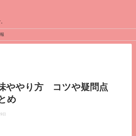
す。
報
味ややり方 コツや疑問点
とめ
19日