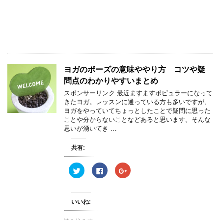
e
す
e
r
る
+
で
に
で
共
は
共
有
ク
有
(
リ
(
新
ッ
新
し
ク
し
い
し
い
ウ
て
ウ
ィ
く
ィ
ヨガのポーズの意味ややり方 コツや疑
ン
だ
ン
ド
さ
ド
問点のわかりやすいまとめ
ウ
い
ウ
で
(
で
スポンサーリンク 最近ますますポピュラーになって
開
新
開
き
し
き
きたヨガ。レッスンに通っている方も多いですが、
ま
い
ま
ヨガをやっていてちょっとしたことで疑問に思った
す
ウ
す
)
ィ
)
ことや分からないことなどあると思います。そんな
ン
思いが湧いてき …
ド
ウ
で
開
共有:
き
ま
す
ク
F
ク
)
リ
a
リ
ッ
c
ッ
ク
e
ク
し
b
し
て
o
て
いいね:
T
o
G
w
k
o
i
で
o