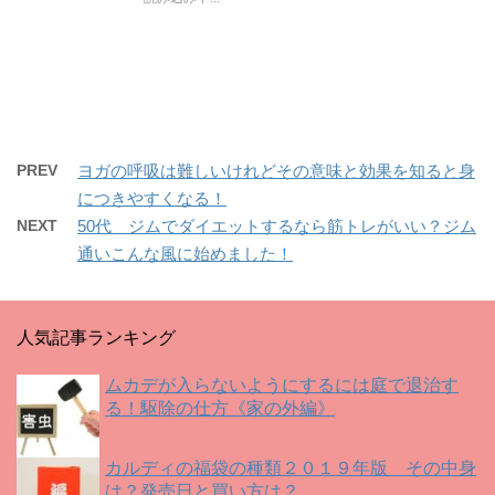
t
有
l
e
す
e
r
る
+
で
に
で
共
は
共
有
ク
有
(
リ
(
新
ッ
新
し
ク
し
い
し
い
ウ
て
ウ
ィ
く
ィ
PREV
ヨガの呼吸は難しいけれどその意味と効果を知ると身
ン
だ
ン
ド
さ
ド
につきやすくなる！
ウ
い
ウ
で
(
で
開
新
開
NEXT
50代 ジムでダイエットするなら筋トレがいい？ジム
き
し
き
ま
い
ま
通いこんな風に始めました！
す
ウ
す
)
ィ
)
ン
ド
ウ
で
人気記事ランキング
開
き
ま
す
ムカデが入らないようにするには庭で退治す
)
る！駆除の仕方《家の外編》
カルディの福袋の種類２０１９年版 その中身
は？発売日と買い方は？