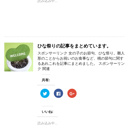
読み込み中...
t
共
g
t
有
l
e
す
e
r
る
+
で
に
で
共
は
共
有
ク
有
(
リ
(
新
ッ
新
し
ク
し
い
し
い
ウ
て
ウ
ィ
く
ィ
ひな祭りの記事をまとめています。
ン
だ
ン
ド
さ
ド
ウ
い
ウ
スポンサーリンク 女の子のお節句、ひな祭り。雛人
で
(
で
形のことからお祝いのお食事など、桃の節句に関す
開
新
開
き
し
き
るあれこれを記事にまとめました。 スポンサーリン
ま
い
ま
ク 関連
す
ウ
す
)
ィ
)
ン
共有:
ド
ウ
で
開
ク
F
ク
き
リ
a
リ
ま
ッ
c
ッ
す
ク
e
ク
)
し
b
し
て
o
て
いいね:
T
o
G
w
k
o
i
で
o
読み込み中...
t
共
g
t
有
l