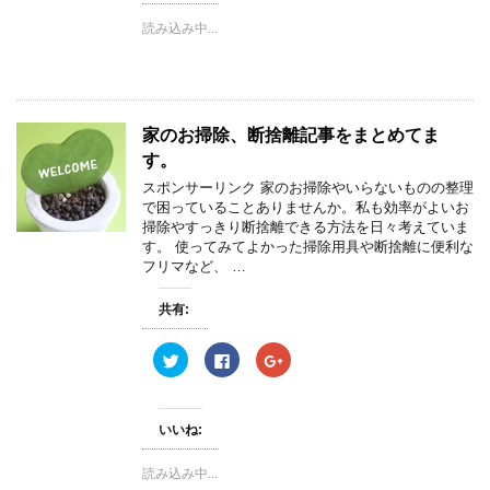
w
k
o
i
で
o
読み込み中...
t
共
g
t
有
l
e
す
e
r
る
+
で
に
で
共
は
共
有
ク
有
(
リ
(
家のお掃除、断捨離記事をまとめてま
新
ッ
新
し
ク
し
す。
い
し
い
ウ
て
ウ
ィ
く
ィ
スポンサーリンク 家のお掃除やいらないものの整理
ン
だ
ン
で困っていることありませんか。私も効率がよいお
ド
さ
ド
ウ
い
ウ
掃除やすっきり断捨離できる方法を日々考えていま
で
(
で
す。 使ってみてよかった掃除用具や断捨離に便利な
開
新
開
き
し
き
フリマなど、 …
ま
い
ま
す
ウ
す
)
ィ
)
共有:
ン
ド
ウ
ク
F
ク
で
リ
a
リ
開
ッ
c
ッ
き
ク
e
ク
ま
し
b
し
す
て
o
て
)
いいね:
T
o
G
w
k
o
i
で
o
読み込み中...
t
共
g
t
有
l