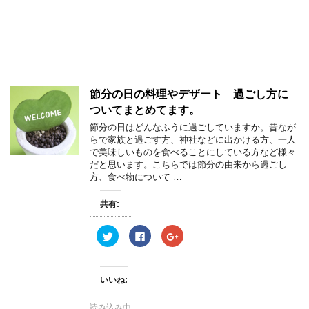
e
す
e
r
る
+
で
に
で
共
は
共
有
ク
有
(
リ
(
新
ッ
新
し
ク
し
い
し
い
ウ
て
ウ
ィ
く
ィ
節分の日の料理やデザート 過ごし方に
ン
だ
ン
ド
さ
ド
ついてまとめてます。
ウ
い
ウ
で
(
で
節分の日はどんなふうに過ごしていますか。昔なが
開
新
開
き
し
き
らで家族と過ごす方、神社などに出かける方、一人
ま
い
ま
で美味しいものを食べることにしている方など様々
す
ウ
す
)
ィ
)
だと思います。こちらでは節分の由来から過ごし
ン
方、食べ物について …
ド
ウ
で
開
共有:
き
ま
す
ク
F
ク
)
リ
a
リ
ッ
c
ッ
ク
e
ク
し
b
し
て
o
て
いいね:
T
o
G
w
k
o
i
で
o
読み込み中...
t
共
g