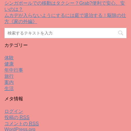
シンガポールでの移動はタクシー？Grab?便利で安心、安
いのは？
ムカデが入らないようにするには庭で退治する！駆除の仕
方《家の外編》
カテゴリー
体験
健康
年中行事
旅行
案内
生活
メタ情報
ログイン
投稿の
RSS
コメントの
RSS
WordPress.org