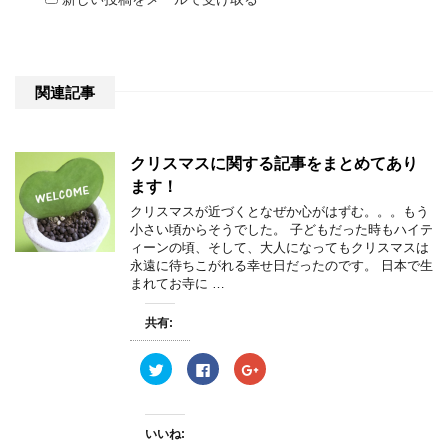
関連記事
クリスマスに関する記事をまとめてあり
ます！
クリスマスが近づくとなぜか心がはずむ。。。もう
小さい頃からそうでした。 子どもだった時もハイテ
ィーンの頃、そして、大人になってもクリスマスは
永遠に待ちこがれる幸せ日だったのです。 日本で生
まれてお寺に …
共有:
ク
F
ク
リ
a
リ
ッ
c
ッ
ク
e
ク
し
b
し
て
o
て
いいね:
T
o
G