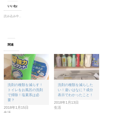
)
ィ
)
ン
いいね:
ド
ウ
で
開
読み込み中...
き
ま
す
)
関連
洗剤の種類を減らす！
洗剤の種類を減らした
トイレをお風呂の洗剤
い！違いはなに？成分
で掃除！塩素系は必
表示でわかったこと！
要？
2018年1月13日
2018年1月15日
生活
生活