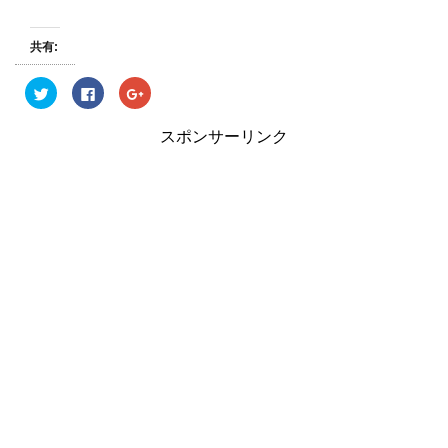
共有:
ク
F
ク
リ
a
リ
ッ
c
ッ
ク
e
ク
スポンサーリンク
し
b
し
て
o
て
T
o
G
w
k
o
i
で
o
t
共
g
t
有
l
e
す
e
r
る
+
で
に
で
共
は
共
有
ク
有
(
リ
(
新
ッ
新
し
ク
し
い
し
い
ウ
て
ウ
ィ
く
ィ
ン
だ
ン
ド
さ
ド
ウ
い
ウ
で
(
で
開
新
開
き
し
き
ま
い
ま
す
ウ
す