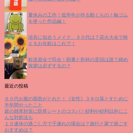
夏休みの工作！低学年が作る動くもの！輪ゴム
を使った作品編！
浴衣に似合うメイク、３０代は？花火大会で映
えるお化粧はこれで！
歓送迎会で司会！順番と乾杯の音頭は誰？締め
挨拶は必ずするの？
最近の投稿
６０代お腹の脂肪がとれた！《女性》３キロ落とすために
半年間やったこと
庭の雑草対策に防草シートのコスパ！砂利や砂利以外にこ
んな対処法も
１０連休の過ごし方で子連れの場合は？旅行と家で過ごす
おすすめは？