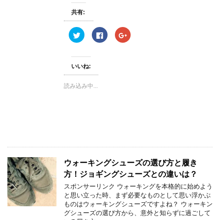
で
開
共有:
き
ま
す
ク
F
ク
)
リ
a
リ
ッ
c
ッ
ク
e
ク
し
b
し
て
o
て
いいね:
T
o
G
w
k
o
i
で
o
読み込み中...
t
共
g
t
有
l
e
す
e
r
る
+
で
に
で
共
は
共
有
ク
有
(
リ
(
新
ッ
新
し
ク
し
い
し
い
ウ
て
ウ
ィ
く
ィ
ウォーキングシューズの選び方と履き
ン
だ
ン
ド
さ
ド
方！ジョギングシューズとの違いは？
ウ
い
ウ
で
(
で
スポンサーリンク ウォーキングを本格的に始めよう
開
新
開
き
し
き
と思い立った時、まず必要なものとして思い浮かぶ
ま
い
ま
ものはウォーキングシューズですよね？ ウォーキン
す
ウ
す
)
ィ
)
グシューズの選び方から、意外と知らずに過ごして
ン