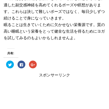
適した副交感神経を高めてくれるポーズや瞑想がありま
す。これらは決して難しいポーズではなく、毎日少しずつ
続けることで身になっていきます。
眠ることは生きていくために欠かせない栄養源です。質の
高い睡眠という栄養をとって健全な生活を得るためにヨガ
を試してみるのもよいかもしれませんよ。
共有:
ク
F
ク
リ
a
リ
ッ
c
ッ
ク
e
ク
スポンサーリンク
し
b
し
て
o
て
T
o
G
w
k
o
i
で
o
t
共
g
t
有
l
e
す
e
r
る
+
で
に
で
共
は
共
有
ク
有