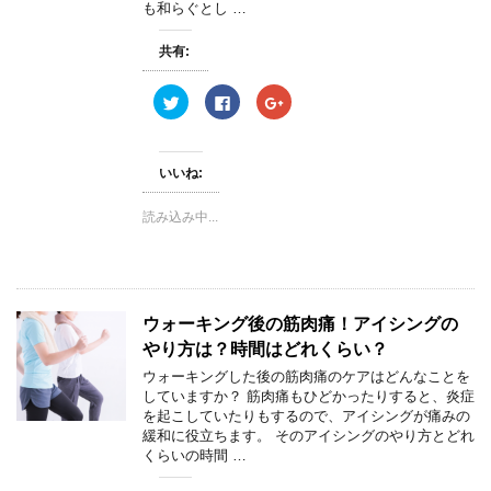
も和らぐとし …
共有:
ク
F
ク
リ
a
リ
ッ
c
ッ
ク
e
ク
し
b
し
て
o
て
いいね:
T
o
G
w
k
o
i
で
o
読み込み中...
t
共
g
t
有
l
e
す
e
r
る
+
で
に
で
共
は
共
有
ク
有
(
リ
(
ウォーキング後の筋肉痛！アイシングの
新
ッ
新
し
ク
し
やり方は？時間はどれくらい？
い
し
い
ウ
て
ウ
ィ
く
ィ
ウォーキングした後の筋肉痛のケアはどんなことを
ン
だ
ン
していますか？ 筋肉痛もひどかったりすると、炎症
ド
さ
ド
ウ
い
ウ
を起こしていたりもするので、アイシングが痛みの
で
(
で
緩和に役立ちます。 そのアイシングのやり方とどれ
開
新
開
き
し
き
くらいの時間 …
ま
い
ま
す
ウ
す