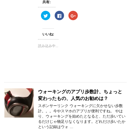
)
ィ
)
共有:
ン
ド
ウ
ク
F
ク
で
リ
a
リ
開
ッ
c
ッ
き
ク
e
ク
ま
し
b
し
す
て
o
て
)
いいね:
T
o
G
w
k
o
i
で
o
読み込み中...
t
共
g
t
有
l
e
す
e
r
る
+
で
に
で
共
は
共
有
ク
有
(
リ
(
新
ッ
新
し
ク
し
い
し
い
ウ
て
ウ
ィ
く
ィ
ウォーキングのアプリ歩数計、ちょっと
ン
だ
ン
ド
さ
ド
変わったもの、人気のお勧めは？
ウ
い
ウ
で
(
で
スポンサーリンク ウォーキングに欠かせない歩数
開
新
開
き
し
き
計。。。今やスマホのアプリが便利ですね。 やは
ま
い
ま
り、ウォーキングを始めたとなると、ただ歩いてい
す
ウ
す
)
ィ
)
るだけじゃ物足りなくなります。どれだけ歩いたか
ン
という記録はウォ …
ド
ウ