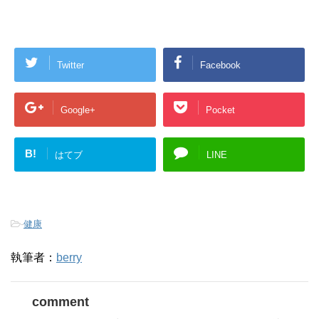
Twitter
Facebook
Google+
Pocket
B!
はてブ
LINE
-
健康
執筆者：
berry
comment