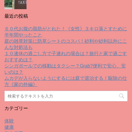
最近の投稿
６０代お腹の脂肪がとれた！《女性》３キロ落とすために
半年間やったこと
庭の雑草対策に防草シートのコスパ！砂利や砂利以外にこ
んな対処法も
１０連休の過ごし方で子連れの場合は？旅行と家で過ごす
おすすめは？
シンガポールでの移動はタクシー？Grab?便利で安心、安
いのは？
ムカデが入らないようにするには庭で退治する！駆除の仕
方《家の外編》
カテゴリー
体験
健康