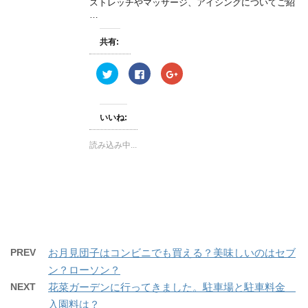
ストレッチやマッサージ、アイシングについてご紹
ン
…
ド
ウ
で
開
共有:
き
ま
す
ク
F
ク
)
リ
a
リ
ッ
c
ッ
ク
e
ク
し
b
し
て
o
て
いいね:
T
o
G
w
k
o
i
で
o
読み込み中...
t
共
g
t
有
l
e
す
e
r
る
+
で
に
で
共
は
共
有
ク
有
(
リ
(
新
ッ
新
し
ク
し
い
し
い
ウ
て
ウ
ィ
く
ィ
PREV
お月見団子はコンビニでも買える？美味しいのはセブ
ン
だ
ン
ド
さ
ド
ン？ローソン？
ウ
い
ウ
で
(
で
開
新
開
NEXT
花菜ガーデンに行ってきました。駐車場と駐車料金
き
し
き
ま
い
ま
入園料は？