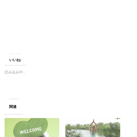
(
リ
(
新
ッ
新
し
ク
し
い
し
い
ウ
て
ウ
ィ
く
ィ
ン
だ
ン
ド
さ
ド
ウ
い
ウ
で
(
で
開
新
開
き
し
き
ま
い
ま
す
ウ
す
)
ィ
)
ン
いいね:
ド
ウ
で
開
読み込み中...
き
ま
す
)
関連