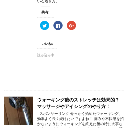
いる履き方、 …
ド
ウ
で
開
共有:
き
ま
す
ク
F
ク
)
リ
a
リ
ッ
c
ッ
ク
e
ク
し
b
し
て
o
て
いいね:
T
o
G
w
k
o
i
で
o
読み込み中...
t
共
g
t
有
l
e
す
e
r
る
+
で
に
で
共
は
共
有
ク
有
(
リ
(
新
ッ
新
し
ク
し
い
し
い
ウ
て
ウ
ィ
く
ィ
ウォーキング後のストレッチは効果的？
ン
だ
ン
ド
さ
ド
マッサージやアイシングのやり方！
ウ
い
ウ
で
(
で
スポンサーリンク せっかく始めたウォーキング、
開
新
開
き
し
き
効率よく長く続けたいですよね！ 痛みや不快感を招
ま
い
ま
かないようにウォーキングを終えた後の特に大事な
す
ウ
す
)
ィ
)