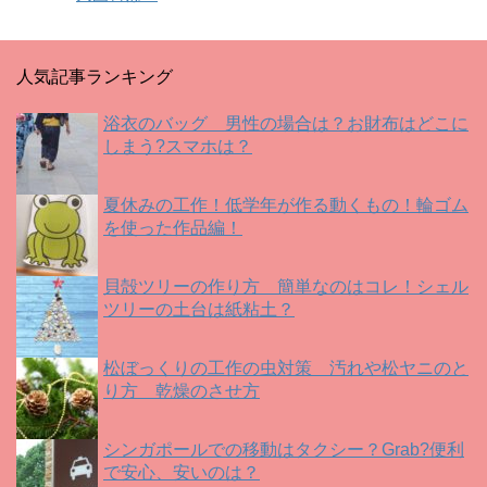
す
ウ
す
)
ィ
)
ン
ド
ウ
で
人気記事ランキング
開
き
ま
す
浴衣のバッグ 男性の場合は？お財布はどこに
)
しまう?スマホは？
夏休みの工作！低学年が作る動くもの！輪ゴム
を使った作品編！
貝殻ツリーの作り方 簡単なのはコレ！シェル
ツリーの土台は紙粘土？
松ぼっくりの工作の虫対策 汚れや松ヤニのと
り方 乾燥のさせ方
シンガポールでの移動はタクシー？Grab?便利
で安心、安いのは？