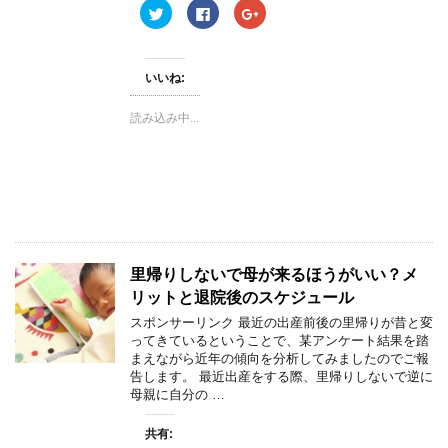
ク
F
ク
で
リ
a
リ
開
ッ
c
ッ
き
ク
e
ク
ま
し
b
し
す
て
o
て
)
いいね:
T
o
G
w
k
o
i
で
o
読み込み中...
t
共
g
t
有
l
e
す
e
r
る
+
で
に
で
共
は
共
有
ク
有
(
リ
(
新
ッ
新
し
ク
し
い
し
い
ウ
て
ウ
ィ
く
ィ
里帰りしないで母が来るほうがいい？メ
ン
だ
ン
ド
さ
ド
リットと退院後のスケジュール
ウ
い
ウ
で
(
で
スポンサーリンク 最近の出産前後の里帰りが昔と変
開
新
開
き
し
き
ってきているということで、某アンケート結果を踏
ま
い
ま
まえながら近年の傾向を分析してみましたのでご報
す
ウ
す
)
ィ
)
告します。 最近出産をする際、里帰りしないで逆に
ン
母親に自分の …
ド
ウ
で
開
共有:
き