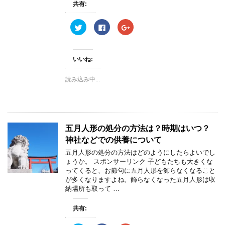
共有:
ク
F
ク
リ
a
リ
ッ
c
ッ
ク
e
ク
し
b
し
て
o
て
いいね:
T
o
G
w
k
o
i
で
o
読み込み中...
t
共
g
t
有
l
e
す
e
r
る
+
で
に
で
共
は
共
有
ク
有
(
リ
(
五月人形の処分の方法は？時期はいつ？
新
ッ
新
し
ク
し
神社などでの供養について
い
し
い
ウ
て
ウ
ィ
く
ィ
五月人形の処分の方法はどのようにしたらよいでし
ン
だ
ン
ょうか。 スポンサーリンク 子どもたちも大きくな
ド
さ
ド
ウ
い
ウ
ってくると、お節句に五月人形を飾らなくなること
で
(
で
が多くなりますよね。飾らなくなった五月人形は収
開
新
開
き
し
き
納場所も取って …
ま
い
ま
す
ウ
す
)
ィ
)
共有:
ン
ド
ウ