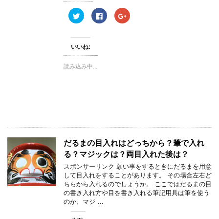
ま
す
ク
F
ク
)
リ
a
リ
ッ
c
ッ
ク
e
ク
し
b
し
て
o
て
いいね:
T
o
G
w
k
o
i
で
o
読み込み中...
t
共
g
t
有
l
e
す
e
r
る
+
で
に
で
共
は
共
有
ク
有
(
リ
(
新
ッ
新
し
ク
し
い
し
い
ウ
て
ウ
ィ
く
ィ
だるまの目入れはどっちから？筆で入れ
ン
だ
ン
ド
さ
ド
る？マジックは？両目入れた後は？
ウ
い
ウ
で
(
で
スポンサーリンク 願い事をするときにだるまを用意
開
新
開
き
し
き
して目入れをすることがあります。 その場合左右ど
ま
い
ま
ちらから入れるのでしょうか。 ここではだるまの目
す
ウ
す
)
ィ
)
の書き入れ方や目を書き入れる筆記用具は筆を使う
ン
のか、マジ …
ド
ウ
で