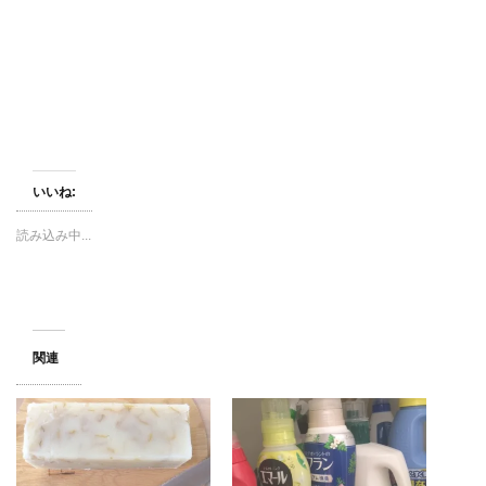
し
ク
し
い
し
い
ウ
て
ウ
ィ
く
ィ
ン
だ
ン
ド
さ
ド
ウ
い
ウ
で
(
で
開
新
開
き
し
き
ま
い
ま
す
ウ
す
)
ィ
)
ン
いいね:
ド
ウ
で
開
読み込み中...
き
ま
す
)
関連