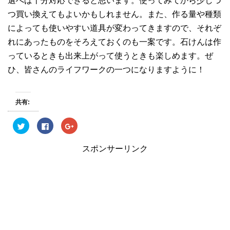
選べば十分対応できると思います。使ってみてから少しづ
つ買い換えてもよいかもしれません。また、作る量や種類
によっても使いやすい道具が変わってきますので、それぞ
れにあったものをそろえておくのも一案です。石けんは作
っているときも出来上がって使うときも楽しめます。ぜ
ひ、皆さんのライフワークの一つになりますように！
共有:
ク
F
ク
リ
a
リ
ッ
c
ッ
ク
e
ク
スポンサーリンク
し
b
し
て
o
て
T
o
G
w
k
o
i
で
o
t
共
g
t
有
l
e
す
e
r
る
+
で
に
で
共
は
共
有
ク
有
(
リ
(
新
ッ
新