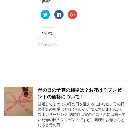
開
共有:
き
ま
す
ク
F
ク
)
リ
a
リ
ッ
c
ッ
ク
e
ク
し
b
し
て
o
て
いいね:
T
o
G
w
k
o
i
で
o
読み込み中...
t
共
g
t
有
l
e
す
e
r
る
+
で
に
で
共
は
共
有
ク
有
(
リ
(
新
ッ
新
し
ク
し
い
し
い
ウ
て
ウ
ィ
く
ィ
母の日の予算の相場は？お花は？プレゼ
ン
だ
ン
ド
さ
ド
ントの価格について！
ウ
い
ウ
で
(
で
結婚して初めての母の日を迎えるにあなた、母の日
開
新
開
き
し
き
の予算の相場はどれくらいかと悩んでいませんか。
ま
い
ま
スポンサーリンク 結婚前は実のお母さんには贈って
す
ウ
す
)
ィ
)
いた母の日のプレゼントですが、義理のお母さんと
ン
なると母の日 …
ド
ウ