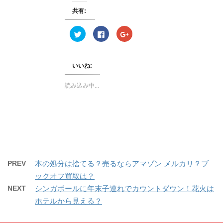
で
開
共有:
き
ま
す
ク
F
ク
)
リ
a
リ
ッ
c
ッ
ク
e
ク
し
b
し
て
o
て
いいね:
T
o
G
w
k
o
i
で
o
読み込み中...
t
共
g
t
有
l
e
す
e
r
る
+
で
に
で
共
は
共
有
ク
有
(
リ
(
新
ッ
新
し
ク
し
い
し
い
ウ
て
ウ
ィ
く
ィ
PREV
本の処分は捨てる？売るならアマゾン メルカリ？ブ
ン
だ
ン
ド
さ
ド
ックオフ買取は？
ウ
い
ウ
で
(
で
開
新
開
NEXT
シンガポールに年末子連れでカウントダウン！花火は
き
し
き
ま
い
ま
ホテルから見える？
す
ウ
す
)
ィ
)
ン