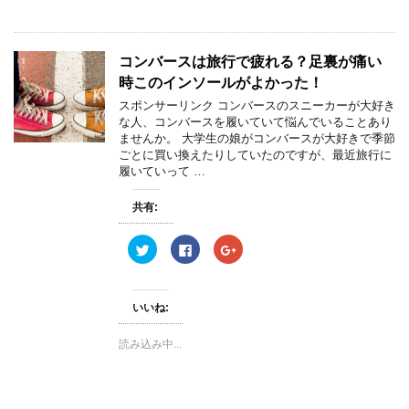
新
ッ
新
し
ク
し
い
し
い
ウ
て
ウ
ィ
く
ィ
コンバースは旅行で疲れる？足裏が痛い
ン
だ
ン
ド
さ
ド
時このインソールがよかった！
ウ
い
ウ
で
(
で
スポンサーリンク コンバースのスニーカーが大好き
開
新
開
き
し
き
な人、コンバースを履いていて悩んでいることあり
ま
い
ま
ませんか。 大学生の娘がコンバースが大好きで季節
す
ウ
す
)
ィ
)
ごとに買い換えたりしていたのですが、最近旅行に
ン
履いていって …
ド
ウ
で
開
共有:
き
ま
す
ク
F
ク
)
リ
a
リ
ッ
c
ッ
ク
e
ク
し
b
し
て
o
て
いいね:
T
o
G
w
k
o
i
で
o
読み込み中...
t
共
g
t
有
l
e
す
e
r
る
+
で
に
で
共
は
共