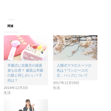
き
ま
す
)
関連
卒園式に在園児の保護
入園式ママのスーツの
者も出席？ 服装は卒園
色は？ワンピースの
の親と同じがいい？子
丈、バッグについて
供は？
2017年12月29日
2018年12月3日
生活
生活