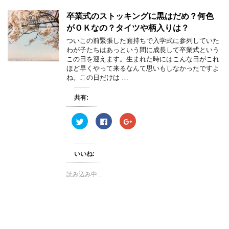
有
ク
有
(
リ
(
卒業式のストッキングに黒はだめ？何色
新
ッ
新
し
ク
し
がＯＫなの？タイツや柄入りは？
い
し
い
ウ
て
ウ
ィ
く
ィ
ついこの前緊張した面持ちで入学式に参列していた
ン
だ
ン
わが子たちはあっという間に成長して卒業式という
ド
さ
ド
ウ
い
ウ
この日を迎えます。生まれた時にはこんな日がこれ
で
(
で
ほど早くやって来るなんて思いもしなかったですよ
開
新
開
き
し
き
ね。この日だけは …
ま
い
ま
す
ウ
す
)
ィ
)
共有:
ン
ド
ウ
ク
F
ク
で
リ
a
リ
開
ッ
c
ッ
き
ク
e
ク
ま
し
b
し
す
て
o
て
)
いいね:
T
o
G
w
k
o
i
で
o
読み込み中...
t
共
g
t
有
l
e
す
e
r
る
+
で
に
で
共
は
共
有
ク
有
(
リ
(
新
ッ
新