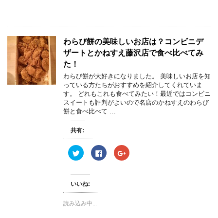
有
ク
有
(
リ
(
新
ッ
新
し
ク
し
い
し
い
ウ
て
ウ
ィ
く
ィ
わらび餅の美味しいお店は？コンビニデ
ン
だ
ン
ド
さ
ド
ザートとかねすえ藤沢店で食べ比べてみ
ウ
い
ウ
で
(
で
た！
開
新
開
き
し
き
わらび餅が大好きになりました。 美味しいお店を知
ま
い
ま
す
ウ
す
っている方たちがおすすめを紹介してくれていま
)
ィ
)
す。 どれもこれも食べてみたい！最近ではコンビニ
ン
ド
スイートも評判がよいので名店のかねすえのわらび
ウ
餅と食べ比べて …
で
開
き
ま
共有:
す
)
ク
F
ク
リ
a
リ
ッ
c
ッ
ク
e
ク
し
b
し
て
o
て
いいね:
T
o
G
w
k
o
i
で
o
読み込み中...
t
共
g
t
有
l
e
す
e