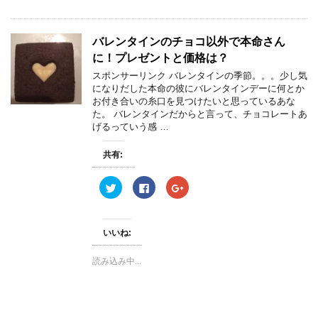
で
に
で
共
は
共
有
ク
有
(
リ
(
バレンタインのチョコ以外で本命さん
新
ッ
新
し
ク
し
に！プレゼントと価格は？
い
し
い
ウ
て
ウ
ィ
く
ィ
スポンサーリンク バレンタインの季節。。。少し気
ン
だ
ン
になりだした本命の彼にバレンタインデーに何とか
ド
さ
ド
ウ
い
ウ
お付き合いの糸口を見つけたいと思っているあな
で
(
で
た。 バレンタインだからと言って、チョコレートあ
開
新
開
き
し
き
げるっていう感 …
ま
い
ま
す
ウ
す
)
ィ
)
共有:
ン
ド
ウ
ク
F
ク
で
リ
a
リ
開
ッ
c
ッ
き
ク
e
ク
ま
し
b
し
す
て
o
て
)
いいね:
T
o
G
w
k
o
i
で
o
読み込み中...
t
共
g
t
有
l
e
す
e
r
る
+
で
に
で
共
は
共
有
ク
有