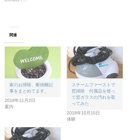
き
ま
す
)
関連
家のお掃除、断捨離記
スチームファーストで
事をまとめてます。
窓掃除 付属品を使っ
て窓ガラスの汚れを取
2018年11月2日
ってみた
案内
2018年10月15日
体験