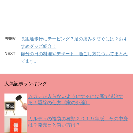
r
る
+
で
に
で
共
は
共
有
ク
有
(
リ
(
新
ッ
新
し
ク
し
い
し
い
ウ
て
ウ
ィ
く
ィ
PREV
長距離歩行にテーピング？足の痛みを防ぐには？おす
ン
だ
ン
ド
さ
ド
すめグッズ紹介！
ウ
い
ウ
で
(
で
開
新
開
NEXT
節分の日の料理やデザート 過ごし方についてまとめ
き
し
き
ま
い
ま
てます。
す
ウ
す
)
ィ
)
ン
ド
ウ
で
人気記事ランキング
開
き
ま
す
ムカデが入らないようにするには庭で退治す
)
る！駆除の仕方《家の外編》
カルディの福袋の種類２０１９年版 その中身
は？発売日と買い方は？