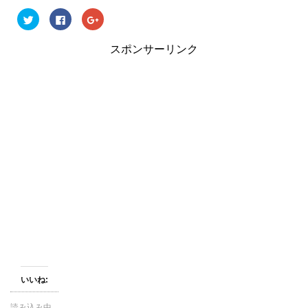
ク
F
ク
リ
a
リ
ッ
c
ッ
ク
e
ク
スポンサーリンク
し
b
し
て
o
て
T
o
G
w
k
o
i
で
o
t
共
g
t
有
l
e
す
e
r
る
+
で
に
で
共
は
共
有
ク
有
(
リ
(
新
ッ
新
し
ク
し
い
し
い
ウ
て
ウ
ィ
く
ィ
ン
だ
ン
ド
さ
ド
ウ
い
ウ
で
(
で
開
新
開
き
し
き
ま
い
ま
す
ウ
す
)
ィ
)
ン
いいね:
ド
ウ
で
開
読み込み中...