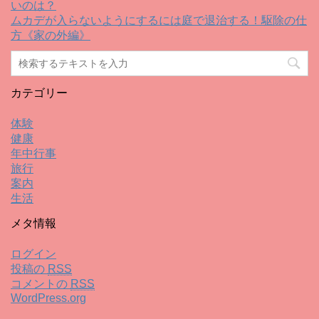
いのは？
ムカデが入らないようにするには庭で退治する！駆除の仕
方《家の外編》
カテゴリー
体験
健康
年中行事
旅行
案内
生活
メタ情報
ログイン
投稿の
RSS
コメントの
RSS
WordPress.org