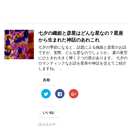
で
に
で
共
は
共
有
ク
有
(
リ
(
新
ッ
新
し
ク
し
い
し
い
ウ
て
ウ
ィ
く
ィ
七夕の織姫と彦星はどんな星なの？星座
ン
だ
ン
ド
さ
ド
から生まれた神話のあれこれ
ウ
い
ウ
で
(
で
七夕の季節になると、話題に上る織姫と彦星のお話
開
新
開
き
し
き
ですが、実際、どんな星なのでしょうか。 夏の夜空
ま
い
ま
にひときわ大きく輝く２つの星があります。 七夕の
す
ウ
す
)
ィ
)
ロマンティックなお話を星座や神話を交えてご紹介
ン
しますね。 …
ド
ウ
で
開
共有:
き
ま
す
ク
F
ク
)
リ
a
リ
ッ
c
ッ
ク
e
ク
し
b
し
て
o
て
いいね:
T
o
G
w
k
o
i
で
o
読み込み中...
t
共
g
t
有
l
e
す
e