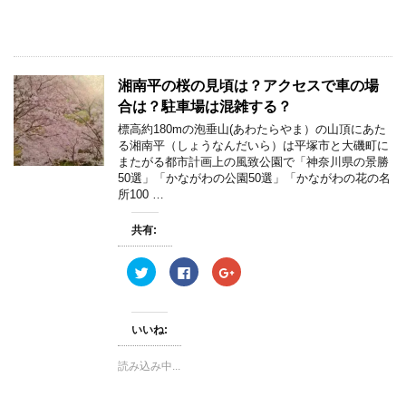
有
ク
有
(
リ
(
新
ッ
新
し
ク
し
い
し
い
ウ
て
ウ
ィ
く
ィ
湘南平の桜の見頃は？アクセスで車の場
ン
だ
ン
ド
さ
ド
合は？駐車場は混雑する？
ウ
い
ウ
で
(
で
標高約180mの泡垂山(あわたらやま）の山頂にあた
開
新
開
き
し
き
る湘南平（しょうなんだいら）は平塚市と大磯町に
ま
い
ま
またがる都市計画上の風致公園で「神奈川県の景勝
す
ウ
す
)
ィ
)
50選」「かながわの公園50選」「かながわの花の名
ン
所100 …
ド
ウ
で
開
共有:
き
ま
す
ク
F
ク
)
リ
a
リ
ッ
c
ッ
ク
e
ク
し
b
し
て
o
て
いいね:
T
o
G
w
k
o
i
で
o
読み込み中...
t
共
g
t
有
l
e
す
e
r
る
+