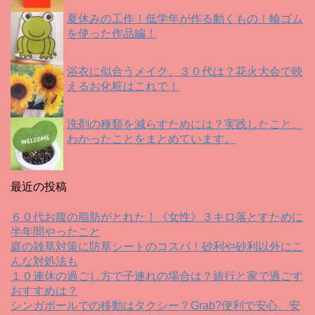
夏休みの工作！低学年が作る動くもの！輪ゴム
を使った作品編！
浴衣に似合うメイク、３０代は？花火大会で映
えるお化粧はこれで！
洗剤の種類を減らすためには？実践したこと、
わかったことをまとめています。
最近の投稿
６０代お腹の脂肪がとれた！《女性》３キロ落とすために
半年間やったこと
庭の雑草対策に防草シートのコスパ！砂利や砂利以外にこ
んな対処法も
１０連休の過ごし方で子連れの場合は？旅行と家で過ごす
おすすめは？
シンガポールでの移動はタクシー？Grab?便利で安心、安