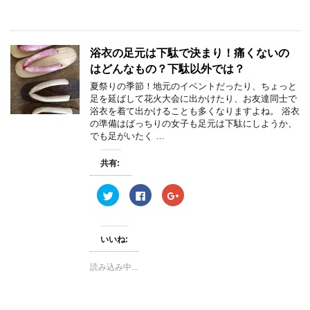
(
リ
(
新
ッ
新
し
ク
し
い
し
い
ウ
て
ウ
ィ
く
ィ
浴衣の足元は下駄で決まり！痛くないの
ン
だ
ン
ド
さ
ド
はどんなもの？下駄以外では？
ウ
い
ウ
で
(
で
夏祭りの季節！地元のイベントだったり、ちょっと
開
新
開
き
し
き
足を延ばして花火大会に出かけたり、お友達同士で
ま
い
ま
浴衣を着て出かけることも多くなりますよね。 浴衣
す
ウ
す
)
ィ
)
の準備はばっちりの女子も足元は下駄にしようか、
ン
でも足がいたく …
ド
ウ
で
開
共有:
き
ま
す
ク
F
ク
)
リ
a
リ
ッ
c
ッ
ク
e
ク
し
b
し
て
o
て
いいね:
T
o
G
w
k
o
i
で
o
読み込み中...
t
共
g
t
有
l
e
す
e
r
る
+
で
に
で
共
は
共