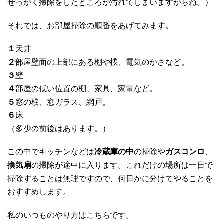
せっかく掃除をしたところが汚れてしまいますからね。）
それでは、お部屋掃除の順番をあげてみます。
１
天井
２
部屋壁面の上部にある棚や桟、電気のかさなど。
３
壁
４
部屋の低い位置の棚、家具、家電など。
５
窓の桟、窓ガラス、網戸。
６
床
（多少の前後はあります。）
この中でキッチンなどは
冷蔵庫の中
の掃除や
ガスコンロ
、
換気扇
の掃除が途中に入ります。これだけの場所は一日で
掃除することは無理ですので、何日かに分けてやることを
おすすめします。
私のいつものやり方はこちらです。