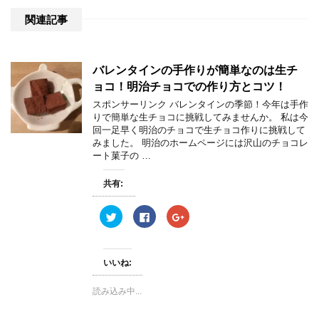
関連記事
バレンタインの手作りが簡単なのは生チ
ョコ！明治チョコでの作り方とコツ！
スポンサーリンク バレンタインの季節！今年は手作
りで簡単な生チョコに挑戦してみませんか。 私は今
回一足早く明治のチョコで生チョコ作りに挑戦して
みました。 明治のホームページには沢山のチョコレ
ート菓子の …
共有:
ク
F
ク
リ
a
リ
ッ
c
ッ
ク
e
ク
し
b
し
て
o
て
いいね:
T
o
G
w
k
o
i
で
o
読み込み中...
t
共
g
t
有
l
e
す
e
r
る
+