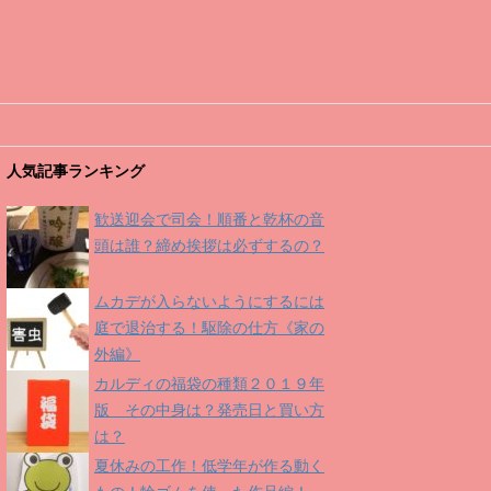
人気記事ランキング
歓送迎会で司会！順番と乾杯の音
頭は誰？締め挨拶は必ずするの？
ムカデが入らないようにするには
庭で退治する！駆除の仕方《家の
外編》
カルディの福袋の種類２０１９年
版 その中身は？発売日と買い方
は？
夏休みの工作！低学年が作る動く