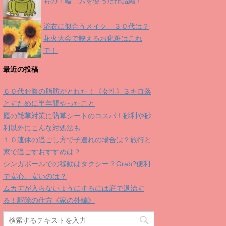
もの！輪ゴムを使った作品編！
浴衣に似合うメイク、３０代は？
花火大会で映えるお化粧はこれ
で！
最近の投稿
６０代お腹の脂肪がとれた！《女性》３キロ落
とすために半年間やったこと
庭の雑草対策に防草シートのコスパ！砂利や砂
利以外にこんな対処法も
１０連休の過ごし方で子連れの場合は？旅行と
家で過ごすおすすめは？
シンガポールでの移動はタクシー？Grab?便利
で安心、安いのは？
ムカデが入らないようにするには庭で退治す
る！駆除の仕方《家の外編》