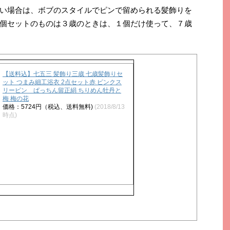
い場合は、ボブのスタイルでピンで留められる髪飾りを
個セットのものは３歳のときは、１個だけ使って、７歳
【送料込】七五三 髪飾り三歳 七歳髪飾りセ
ット つまみ細工浴衣 2点セット赤 ピンクス
リーピン ぱっちん留正絹 ちりめん牡丹と
梅 梅の花
価格：5724円（税込、送料無料)
(2018/8/13
時点)