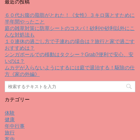
最近の投稿
６０代お腹の脂肪がとれた！《女性》３キロ落とすために
半年間やったこと
庭の雑草対策に防草シートのコスパ！砂利や砂利以外にこ
んな対処法も
１０連休の過ごし方で子連れの場合は？旅行と家で過ごす
おすすめは？
シンガポールでの移動はタクシー？Grab?便利で安心、安
いのは？
ムカデが入らないようにするには庭で退治する！駆除の仕
方《家の外編》
カテゴリー
体験
健康
年中行事
旅行
案内