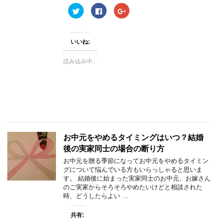
す
ク
F
ク
)
リ
a
リ
ッ
c
ッ
ク
e
ク
し
b
し
て
o
て
いいね:
T
o
G
w
k
o
i
で
o
読み込み中...
t
共
g
t
有
l
e
す
e
r
る
+
で
に
で
共
は
共
有
ク
有
(
リ
(
新
ッ
新
し
ク
し
い
し
い
ウ
て
ウ
ィ
く
ィ
お中元をやめるタイミングはいつ？結婚
ン
だ
ン
ド
さ
ド
後の実家同士の場合の断り方
ウ
い
ウ
で
(
で
お中元を贈る季節になってお中元をやめるタイミン
開
新
開
き
し
き
グについて悩んでいる方もいらっしゃると思いま
ま
い
ま
す。 結婚後に始まった実家同士のお中元、お嫁さん
す
ウ
す
)
ィ
)
のご実家からそろそろやめたいけどと相談された
ン
時、どうしたらよい …
ド
ウ
で
開
共有: