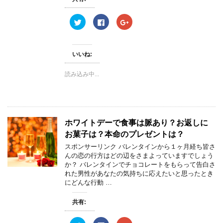
ク
F
ク
リ
a
リ
ッ
c
ッ
ク
e
ク
し
b
し
て
o
て
いいね:
T
o
G
w
k
o
i
で
o
読み込み中...
t
共
g
t
有
l
e
す
e
r
る
+
で
に
で
共
は
共
有
ク
有
(
リ
(
ホワイトデーで食事は脈あり？お返しに
新
ッ
新
し
ク
し
お菓子は？本命のプレゼントは？
い
し
い
ウ
て
ウ
ィ
く
ィ
スポンサーリンク バレンタインから１ヶ月経ち皆さ
ン
だ
ン
んの恋の行方はどの辺をさまよっていますでしょう
ド
さ
ド
ウ
い
ウ
か？ バレンタインでチョコレートをもらって告白さ
で
(
で
れた男性があなたの気持ちに応えたいと思ったとき
開
新
開
き
し
き
にどんな行動 …
ま
い
ま
す
ウ
す
)
ィ
)
共有:
ン
ド
ウ