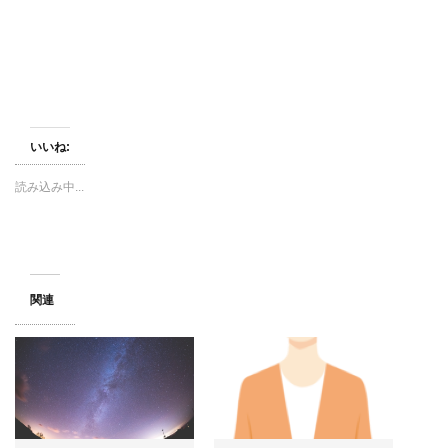
ウ
て
ウ
ィ
く
ィ
ン
だ
ン
ド
さ
ド
ウ
い
ウ
で
(
で
開
新
開
き
し
き
ま
い
ま
す
ウ
す
)
ィ
)
ン
いいね:
ド
ウ
で
開
読み込み中...
き
ま
す
)
関連