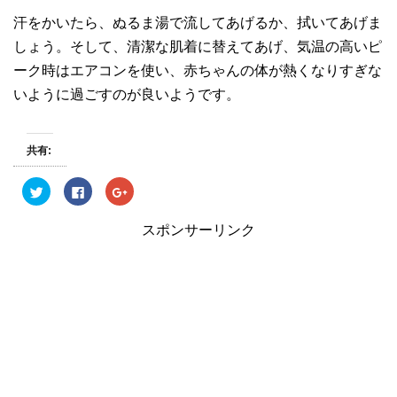
汗をかいたら、ぬるま湯で流してあげるか、拭いてあげま
しょう。そして、清潔な肌着に替えてあげ、気温の高いピ
ーク時はエアコンを使い、赤ちゃんの体が熱くなりすぎな
いように過ごすのが良いようです。
共有:
ク
F
ク
リ
a
リ
ッ
c
ッ
ク
e
ク
スポンサーリンク
し
b
し
て
o
て
T
o
G
w
k
o
i
で
o
t
共
g
t
有
l
e
す
e
r
る
+
で
に
で
共
は
共
有
ク
有
(
リ
(
新
ッ
新
し
ク
し
い
し
い