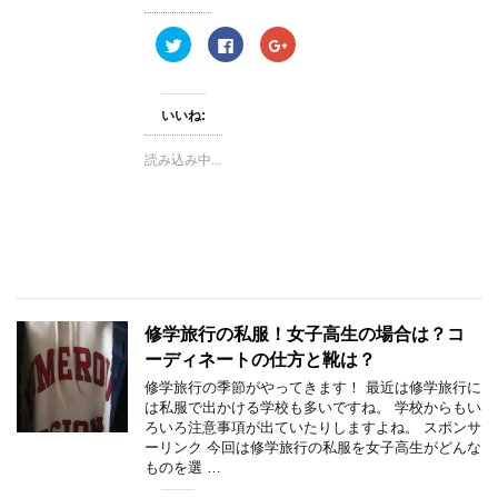
き
ま
す
ク
F
ク
)
リ
a
リ
ッ
c
ッ
ク
e
ク
し
b
し
て
o
て
いいね:
T
o
G
w
k
o
i
で
o
読み込み中...
t
共
g
t
有
l
e
す
e
r
る
+
で
に
で
共
は
共
有
ク
有
(
リ
(
新
ッ
新
し
ク
し
い
し
い
ウ
て
ウ
ィ
く
ィ
修学旅行の私服！女子高生の場合は？コ
ン
だ
ン
ド
さ
ド
ーディネートの仕方と靴は？
ウ
い
ウ
で
(
で
修学旅行の季節がやってきます！ 最近は修学旅行に
開
新
開
き
し
き
は私服で出かける学校も多いですね。 学校からもい
ま
い
ま
ろいろ注意事項が出ていたりしますよね。 スポンサ
す
ウ
す
)
ィ
)
ーリンク 今回は修学旅行の私服を女子高生がどんな
ン
ものを選 …
ド
ウ
で