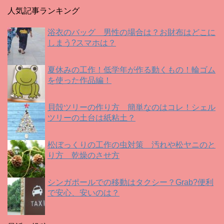
ウ
で
人気記事ランキング
開
き
ま
す
浴衣のバッグ 男性の場合は？お財布はどこに
)
しまう?スマホは？
夏休みの工作！低学年が作る動くもの！輪ゴム
を使った作品編！
貝殻ツリーの作り方 簡単なのはコレ！シェル
ツリーの土台は紙粘土？
松ぼっくりの工作の虫対策 汚れや松ヤニのと
り方 乾燥のさせ方
シンガポールでの移動はタクシー？Grab?便利
で安心、安いのは？