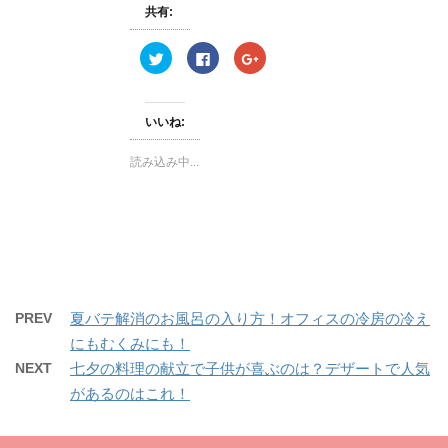
開
共有:
き
ま
す
ク
F
ク
)
リ
a
リ
ッ
c
ッ
ク
e
ク
し
b
し
て
o
て
いいね:
T
o
G
w
k
o
i
で
o
読み込み中...
t
共
g
t
有
l
e
す
e
r
る
+
で
に
で
共
は
共
有
ク
有
(
リ
(
新
ッ
新
し
ク
し
い
し
い
ウ
て
ウ
ィ
く
ィ
PREV
夏バテ解消のお風呂の入り方！オフィスの冷房の冷え
ン
だ
ン
ド
さ
ド
にもむくみにも！
ウ
い
ウ
で
(
で
開
新
開
NEXT
七夕の料理の献立で子供が喜ぶのは？デザートで人気
き
し
き
ま
い
ま
があるのはこれ！
す
ウ
す
)
ィ
)
ン
ド