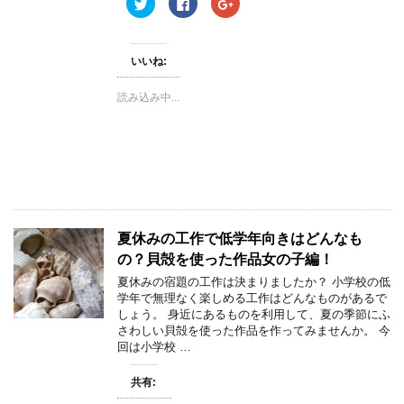
ク
F
ク
で
リ
a
リ
開
ッ
c
ッ
き
ク
e
ク
ま
し
b
し
す
て
o
て
)
いいね:
T
o
G
w
k
o
i
で
o
読み込み中...
t
共
g
t
有
l
e
す
e
r
る
+
で
に
で
共
は
共
有
ク
有
(
リ
(
新
ッ
新
し
ク
し
い
し
い
ウ
て
ウ
ィ
く
ィ
夏休みの工作で低学年向きはどんなも
ン
だ
ン
ド
さ
ド
の？貝殻を使った作品女の子編！
ウ
い
ウ
で
(
で
夏休みの宿題の工作は決まりましたか？ 小学校の低
開
新
開
き
し
き
学年で無理なく楽しめる工作はどんなものがあるで
ま
い
ま
しょう。 身近にあるものを利用して、夏の季節にふ
す
ウ
す
)
ィ
)
さわしい貝殻を使った作品を作ってみませんか。 今
ン
回は小学校 …
ド
ウ
で
開
共有:
き
ま