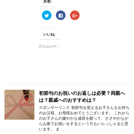
)
ィ
)
共有:
ン
ド
ウ
ク
F
ク
で
リ
a
リ
開
ッ
c
ッ
き
ク
e
ク
ま
し
b
し
す
て
o
て
)
いいね:
T
o
G
w
k
o
i
で
o
読み込み中...
t
共
g
t
有
l
e
す
e
r
る
+
で
に
で
共
は
共
有
ク
有
(
リ
(
新
ッ
新
し
ク
し
い
し
い
ウ
て
ウ
ィ
く
ィ
初節句のお祝いのお返しは必要？両親へ
ン
だ
ン
ド
さ
ド
は？親戚へのおすすめは？
ウ
い
ウ
で
(
で
スポンサーリンク 初節句を迎えるお子さんをお持ち
開
新
開
き
し
き
のお父様、お母様おめでとうございます。 これから
ま
い
ま
のお子さんの健やかな成長を願って、ささやかなが
す
ウ
す
)
ィ
)
らお家でお祝いをするという方もいらっしゃると思
ン
います。 ま …
ド
ウ