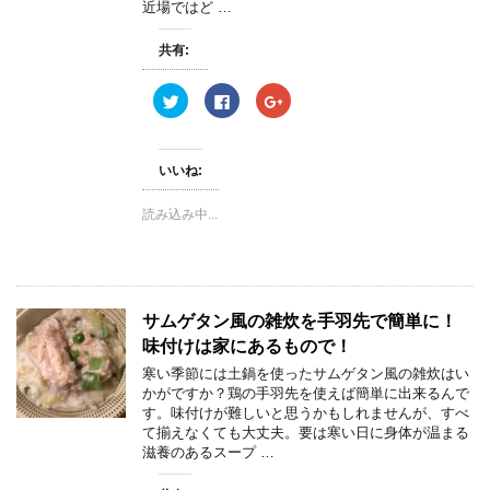
近場ではど …
共有:
ク
F
ク
リ
a
リ
ッ
c
ッ
ク
e
ク
し
b
し
て
o
て
いいね:
T
o
G
w
k
o
i
で
o
読み込み中...
t
共
g
t
有
l
e
す
e
r
る
+
で
に
で
共
は
共
有
ク
有
(
リ
(
サムゲタン風の雑炊を手羽先で簡単に！
新
ッ
新
し
ク
し
味付けは家にあるもので！
い
し
い
ウ
て
ウ
ィ
く
ィ
寒い季節には土鍋を使ったサムゲタン風の雑炊はい
ン
だ
ン
かがですか？鶏の手羽先を使えば簡単に出来るんで
ド
さ
ド
ウ
い
ウ
す。味付けが難しいと思うかもしれませんが、すべ
で
(
で
て揃えなくても大丈夫。要は寒い日に身体が温まる
開
新
開
き
し
き
滋養のあるスープ …
ま
い
ま
す
ウ
す