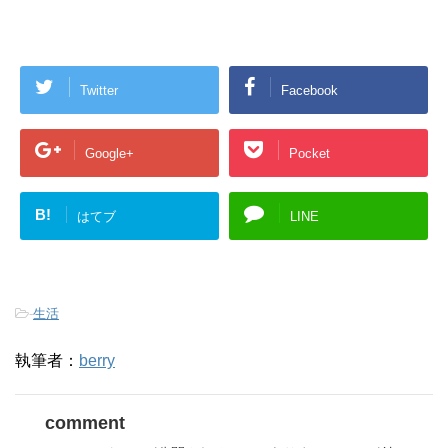
Twitter
Facebook
Google+
Pocket
B!
はてブ
LINE
-
生活
執筆者：
berry
comment