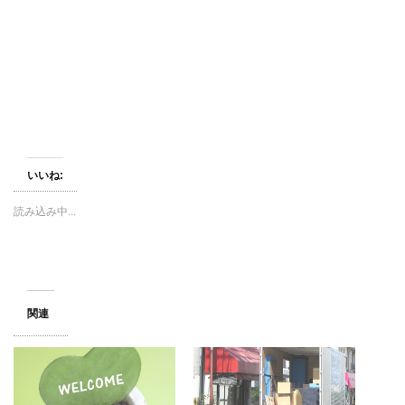
(
リ
(
新
ッ
新
し
ク
し
い
し
い
ウ
て
ウ
ィ
く
ィ
ン
だ
ン
ド
さ
ド
ウ
い
ウ
で
(
で
開
新
開
き
し
き
ま
い
ま
す
ウ
す
)
ィ
)
ン
いいね:
ド
ウ
で
開
読み込み中...
き
ま
す
)
関連