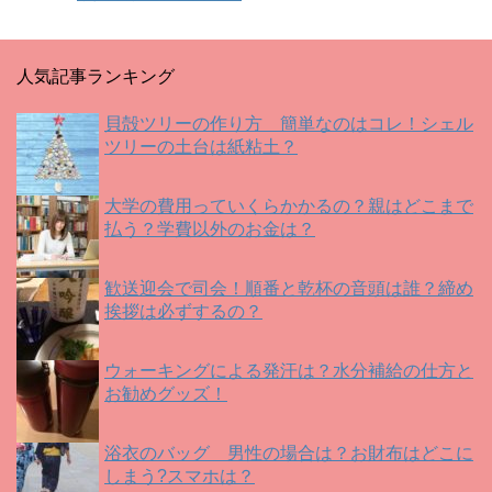
す
ウ
す
)
ィ
)
ン
ド
ウ
で
人気記事ランキング
開
き
ま
す
貝殻ツリーの作り方 簡単なのはコレ！シェル
)
ツリーの土台は紙粘土？
大学の費用っていくらかかるの？親はどこまで
払う？学費以外のお金は？
歓送迎会で司会！順番と乾杯の音頭は誰？締め
挨拶は必ずするの？
ウォーキングによる発汗は？水分補給の仕方と
お勧めグッズ！
浴衣のバッグ 男性の場合は？お財布はどこに
しまう?スマホは？