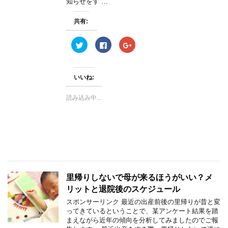
知らせをす …
ド
ウ
で
開
共有:
き
ま
す
ク
F
ク
)
リ
a
リ
ッ
c
ッ
ク
e
ク
し
b
し
て
o
て
いいね:
T
o
G
w
k
o
i
で
o
読み込み中...
t
共
g
t
有
l
e
す
e
r
る
+
で
に
で
共
は
共
有
ク
有
(
リ
(
新
ッ
新
し
ク
し
い
し
い
ウ
て
ウ
ィ
く
ィ
里帰りしないで母が来るほうがいい？メ
ン
だ
ン
ド
さ
ド
リットと退院後のスケジュール
ウ
い
ウ
で
(
で
スポンサーリンク 最近の出産前後の里帰りが昔と変
開
新
開
き
し
き
ってきているということで、某アンケート結果を踏
ま
い
ま
まえながら近年の傾向を分析してみましたのでご報
す
ウ
す
)
ィ
)