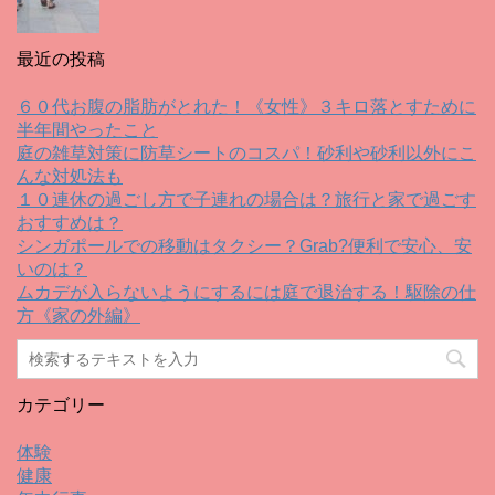
最近の投稿
６０代お腹の脂肪がとれた！《女性》３キロ落とすために
半年間やったこと
庭の雑草対策に防草シートのコスパ！砂利や砂利以外にこ
んな対処法も
１０連休の過ごし方で子連れの場合は？旅行と家で過ごす
おすすめは？
シンガポールでの移動はタクシー？Grab?便利で安心、安
いのは？
ムカデが入らないようにするには庭で退治する！駆除の仕
方《家の外編》
カテゴリー
体験
健康