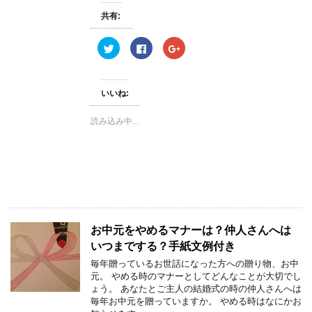
で
開
共有:
き
ま
す
ク
F
ク
)
リ
a
リ
ッ
c
ッ
ク
e
ク
し
b
し
て
o
て
いいね:
T
o
G
w
k
o
i
で
o
読み込み中...
t
共
g
t
有
l
e
す
e
r
る
+
で
に
で
共
は
共
有
ク
有
(
リ
(
新
ッ
新
し
ク
し
い
し
い
ウ
て
ウ
ィ
く
ィ
お中元をやめるマナーは？仲人さんへは
ン
だ
ン
ド
さ
ド
いつまでする？手紙文例付き
ウ
い
ウ
で
(
で
毎年贈っているお世話になった方への贈り物、お中
開
新
開
き
し
き
元。 やめる時のマナーとしてどんなことが大切でし
ま
い
ま
ょう。 あなたとご主人の結婚式の時の仲人さんへは
す
ウ
す
)
ィ
)
毎年お中元を贈っていますか。 やめる時はなにかお
ン