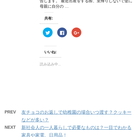
告します。 最近出産をする際、里帰りしないで逆に
ン
母親に自分の …
ド
ウ
で
開
共有:
き
ま
す
ク
F
ク
)
リ
a
リ
ッ
c
ッ
ク
e
ク
し
b
し
て
o
て
いいね:
T
o
G
w
k
o
i
で
o
読み込み中...
t
共
g
t
有
l
e
す
e
r
る
+
で
に
で
共
は
共
有
ク
有
(
リ
(
新
ッ
新
し
ク
し
い
し
い
ウ
て
ウ
ィ
く
ィ
PREV
友チョコのお返しで幼稚園の場合いつ渡す？クッキー
ン
だ
ン
ド
さ
ド
などが多い？
ウ
い
ウ
で
(
で
開
新
開
NEXT
新社会人の一人暮らしで必要なものは？一目でわかる
き
し
き
ま
い
ま
家具や家電、日用品！