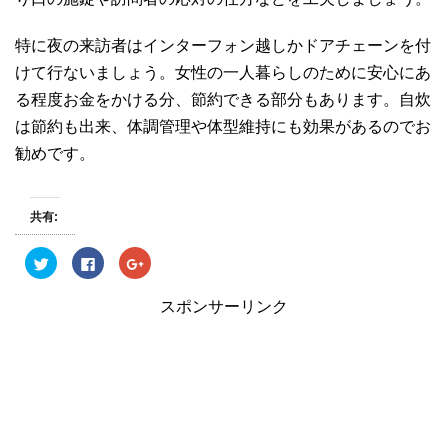
特に夜の来訪者はインターフォン越しかドアチェーンを付
けて行ないましょう。女性の一人暮らしのために安心にあ
る程度お金をかける分、節約できる部分もあります。自炊
は節約も出来、体調管理や体型維持にも効果があるのでお
勧めです。
共有:
ク
F
ク
リ
a
リ
ッ
c
ッ
ク
e
ク
スポンサーリンク
し
b
し
て
o
て
T
o
G
w
k
o
i
で
o
t
共
g
t
有
l
e
す
e
r
る
+
で
に
で
共
は
共
有
ク
有