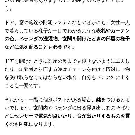
いる宅配業者もありますので、利用するのもよいでしょ
う。
ドア、窓の施錠や防犯システムなどのほかにも、女性一人
で暮らしている様子が一目でわかるような
表札やカーテン
の色、ベランダの洗濯物、玄関を開けたときの部屋の様子
などに気を配ること
も必要です。
ドアを開けたときに部屋の奥まで見渡せないように工夫し
たり、訪問者と対面する時はチェーンを付けて応対し、物
を受け取らなくてはならない場合、自分もドアの外に出る
ことも一案です。
それから、一階に個別ポストがある場合、
鍵をつける
とよ
いでしょう。玄関内やベランダに出る掃き出し窓のそばな
どに
センサーで電気が点いたり、音が出たりするものを置
く
のも防犯になります。