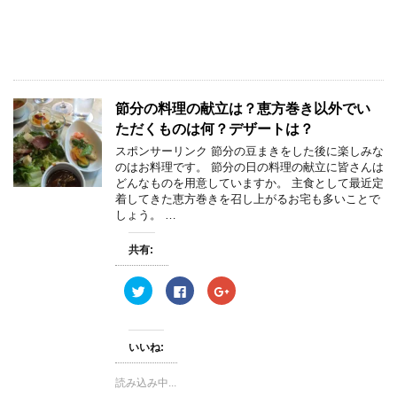
r
る
+
で
に
で
共
は
共
有
ク
有
(
リ
(
新
ッ
新
し
ク
し
い
し
い
ウ
て
ウ
ィ
く
ィ
節分の料理の献立は？恵方巻き以外でい
ン
だ
ン
ド
さ
ド
ただくものは何？デザートは？
ウ
い
ウ
で
(
で
スポンサーリンク 節分の豆まきをした後に楽しみな
開
新
開
き
し
き
のはお料理です。 節分の日の料理の献立に皆さんは
ま
い
ま
どんなものを用意していますか。 主食として最近定
す
ウ
す
)
ィ
)
着してきた恵方巻きを召し上がるお宅も多いことで
ン
しょう。 …
ド
ウ
で
開
共有:
き
ま
す
ク
F
ク
)
リ
a
リ
ッ
c
ッ
ク
e
ク
し
b
し
て
o
て
いいね:
T
o
G
w
k
o
i
で
o
読み込み中...
t
共
g
t
有
l