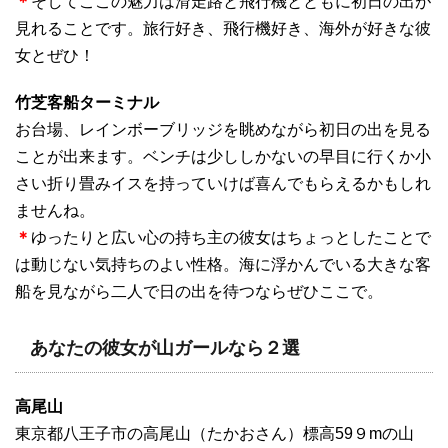
＊
そしてここの魅力は滑走路と飛行機とともに初日の出が
見れることです。旅行好き、飛行機好き、海外が好きな彼
女とぜひ！
竹芝客船ターミナル
お台場、レインボーブリッジを眺めながら初日の出を見る
ことが出来ます。ベンチは少ししかないの早目に行くか小
さい折り畳みイスを持っていけば喜んでもらえるかもしれ
ませんね。
＊
ゆったりと広い心の持ち主の彼女はちょっとしたことで
は動じない気持ちのよい性格。海に浮かんでいる大きな客
船を見ながら二人で日の出を待つならぜひここで。
あなたの彼女が山ガールなら２選
高尾山
東京都八王子市の高尾山（たかおさん）標高59９mの山