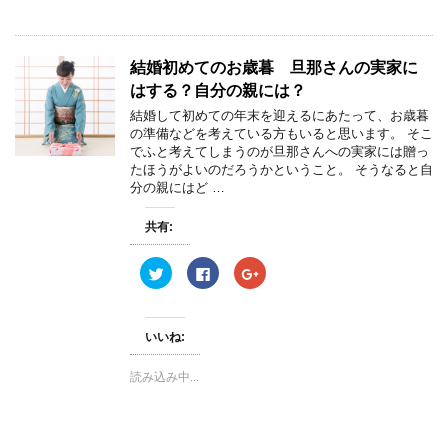
r
る
+
で
に
で
共
は
共
有
ク
有
(
リ
(
結婚初めてのお歳暮 旦那さんの実家に
新
ッ
新
し
ク
し
はする？自分の親には？
い
し
い
ウ
て
ウ
ィ
く
ィ
結婚して初めての年末を迎えるにあたって、お歳暮
ン
だ
ン
の準備などを考えている方もいると思います。 そこ
ド
さ
ド
ウ
い
ウ
でふと考えてしまうのが旦那さんへの実家には贈っ
で
(
で
たほうがよいのだろうかということ。 そうなると自
開
新
開
き
し
き
分の親にはど …
ま
い
ま
す
ウ
す
)
ィ
)
共有:
ン
ド
ウ
ク
F
ク
で
リ
a
リ
開
ッ
c
ッ
き
ク
e
ク
ま
し
b
し
す
て
o
て
)
いいね:
T
o
G
w
k
o
i
で
o
読み込み中...
t
共
g
t
有
l
e
す
e
r
る
+
で
に
で
共
は
共