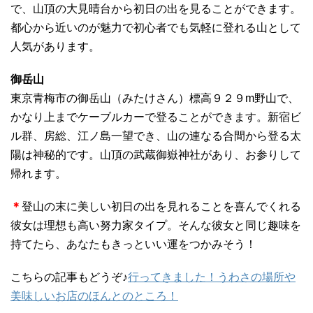
で、山頂の大見晴台から初日の出を見ることができます。
都心から近いのが魅力で初心者でも気軽に登れる山として
人気があります。
御岳山
東京青梅市の御岳山（みたけさん）標高９２９m野山で、
かなり上までケーブルカーで登ることができます。新宿ビ
ル群、房総、江ノ島一望でき、山の連なる合間から登る太
陽は神秘的です。山頂の武蔵御嶽神社があり、お参りして
帰れます。
＊
登山の末に美しい初日の出を見れることを喜んでくれる
彼女は理想も高い努力家タイプ。そんな彼女と同じ趣味を
持てたら、あなたもきっといい運をつかみそう！
こちらの記事もどうぞ♪
行ってきました！うわさの場所や
美味しいお店のほんとのところ！