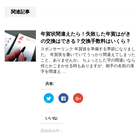
関連記事
年賀状間違えたら！失敗した年賀はがき
の交換はできる？交換手数料はいくら？
スポンサーリンク 年賀状を準備する季節になりまし
た。 年賀状を書いていてうっかり間違えてしまった
こと、ありませんか。 ちょっとした字の間違いなら
何とかごまかせる時もありますが、相手の名前の漢
字を間違え …
共有:
ク
F
ク
リ
a
リ
ッ
c
ッ
ク
e
ク
し
b
し
て
o
て
いいね:
T
o
G
w
k
o
i
で
o
読み込み中...
t
共
g
t
有
l
e
す
e