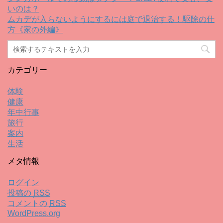
いのは？
ムカデが入らないようにするには庭で退治する！駆除の仕
方《家の外編》
カテゴリー
体験
健康
年中行事
旅行
案内
生活
メタ情報
ログイン
投稿の
RSS
コメントの
RSS
WordPress.org