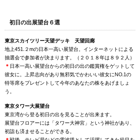
初日の出展望台６選
東京スカイツリー天望デッキ 天望回廊
地上451.２mの日本一高い展望台。インターネットによる
抽選会で参加者が決まります。（２０１８年は８９２人）
＊
日本一高い展望台からの初日の出の鑑賞権をゲットして
彼女に。上昇志向があり無邪気でかわいい彼女にNO.1の
特等席をプレゼントして今年のあなたの株をあげましょ
う。
東京タワー大展望台
東京湾から登る初日の出を見ることが出来ます。
展望台フロアーには「タワー大神宮」という神社があり、
初詣も済ませることができる。
＊
戦後、テレビ局などの電波塔として活躍してきた役目を