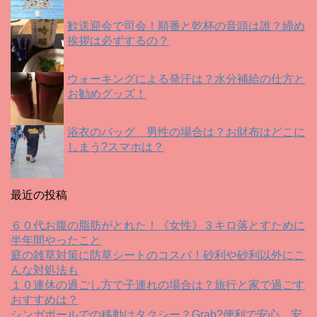
歓送迎会で司会！順番と乾杯の音頭は誰？締め
挨拶は必ずするの？
ウォーキングによる発汗は？水分補給の仕方と
お勧めグッズ！
浴衣のバッグ 男性の場合は？お財布はどこに
しまう?スマホは？
最近の投稿
６０代お腹の脂肪がとれた！《女性》３キロ落とすために
半年間やったこと
庭の雑草対策に防草シートのコスパ！砂利や砂利以外にこ
んな対処法も
１０連休の過ごし方で子連れの場合は？旅行と家で過ごす
おすすめは？
シンガポールでの移動はタクシー？Grab?便利で安心、安