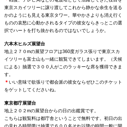
東京スカイツリーに譲り渡してこれから静かな余生を送る
かのようにも見える東京タワー。華やかさよりも消え行く
ものの哀愁に心動かされるタイプの彼女ならきっとこの選
択でハートを打ち抜かれるのではないでしょうか。
六本木ヒルズ展望台
地上２７０mの展望フロアは360度ガラス張りで東京スカ
イツリーも富士山も一緒に観覧できてしまいます。（天候
による）抽選で３００人がこのラッキーな席を獲得できま
す。
＊
いい意味で欲張りで都会派の彼女ならぜひこのチケット
をゲットしてくださいね。
東京都庁展望台
地上２０２mの展望台からの日の出鑑賞です。
こちらは観覧料は都庁舎ということで無料です。初日の出
の見れる時間帯は抽選で６００名それ以降の時間一般に開