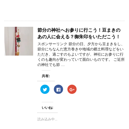
共
は
共
有
ク
有
(
リ
(
新
ッ
新
し
ク
し
い
し
い
ウ
て
ウ
ィ
く
ィ
節分の神社へお参りに行こう！豆まきの
ン
だ
ン
ド
さ
ド
あの人に会える？御朱印をいただこう！
ウ
い
ウ
で
(
で
スポンサーリンク 節分の日、夕方から豆まきをし、
開
新
開
き
し
き
節分にちなんだ恵方巻きや地域の郷土料理などをい
ま
い
ま
ただき、過ごすのもよいですが、神社にお参りに行
す
ウ
す
)
ィ
)
くのも趣向が変わっていて面白いものです。 ご近所
ン
の神社でも節 …
ド
ウ
で
開
共有:
き
ま
す
ク
F
ク
)
リ
a
リ
ッ
c
ッ
ク
e
ク
し
b
し
て
o
て
いいね:
T
o
G
w
k
o
i
で
o
読み込み中...
t
共
g
t
有
l
e
す
e