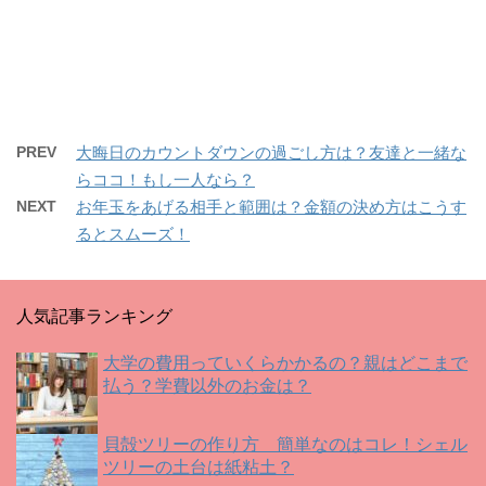
e
す
e
r
る
+
で
に
で
共
は
共
有
ク
有
(
リ
(
新
ッ
新
し
ク
し
い
し
い
ウ
て
ウ
ィ
く
ィ
PREV
大晦日のカウントダウンの過ごし方は？友達と一緒な
ン
だ
ン
ド
さ
ド
らココ！もし一人なら？
ウ
い
ウ
で
(
で
開
新
開
NEXT
お年玉をあげる相手と範囲は？金額の決め方はこうす
き
し
き
ま
い
ま
るとスムーズ！
す
ウ
す
)
ィ
)
ン
ド
ウ
で
人気記事ランキング
開
き
ま
す
大学の費用っていくらかかるの？親はどこまで
)
払う？学費以外のお金は？
貝殻ツリーの作り方 簡単なのはコレ！シェル
ツリーの土台は紙粘土？