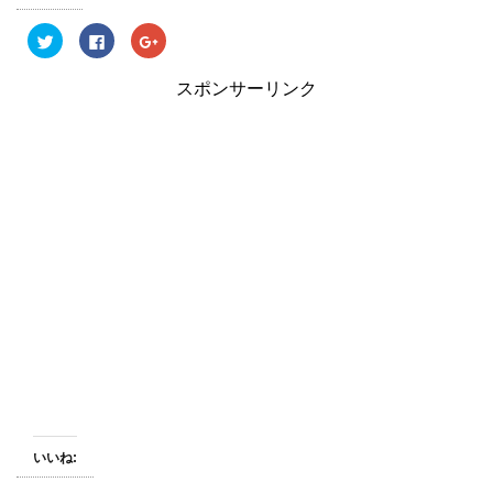
ク
F
ク
リ
a
リ
ッ
c
ッ
ク
e
ク
スポンサーリンク
し
b
し
て
o
て
T
o
G
w
k
o
i
で
o
t
共
g
t
有
l
e
す
e
r
る
+
で
に
で
共
は
共
有
ク
有
(
リ
(
新
ッ
新
し
ク
し
い
し
い
ウ
て
ウ
ィ
く
ィ
ン
だ
ン
ド
さ
ド
ウ
い
ウ
で
(
で
開
新
開
き
し
き
ま
い
ま
す
ウ
す
)
ィ
)
ン
いいね:
ド
ウ
で