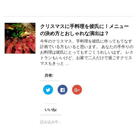
有
ク
有
(
リ
(
新
ッ
新
し
ク
し
い
し
い
ウ
て
ウ
ィ
く
ィ
クリスマスに手料理を彼氏に！メニュー
ン
だ
ン
ド
さ
ド
の決め方とおしゃれな演出は？
ウ
い
ウ
で
(
で
今年のクリスマス、手料理を彼氏に作ってもてなす
開
新
開
き
し
き
計画でいる方もいると思います。 あなたの手作りの
ま
い
ま
お料理は彼氏にとってもすごくうれしいはず。 レス
す
ウ
す
)
ィ
)
トランもいいけど、お家で二人だけで過ごすクリス
ン
マスもきっと …
ド
ウ
で
開
共有:
き
ま
す
ク
F
ク
)
リ
a
リ
ッ
c
ッ
ク
e
ク
し
b
し
て
o
て
いいね:
T
o
G
w
k
o
i
で
o
読み込み中...
t
共
g
t
有
l
e
す
e
r
る
+
で
に
で