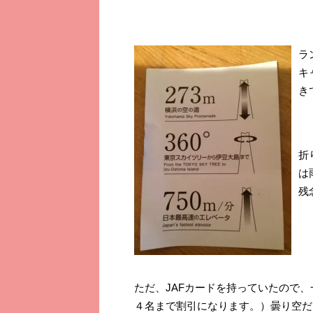
ラ
キ
き
折
は
残
ただ、JAFカードを持っていたので、
４名まで割引になります。）曇り空だ