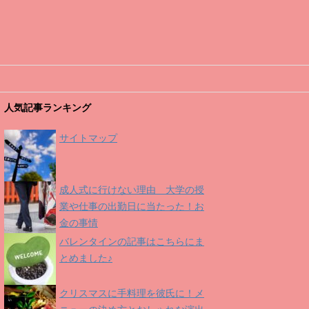
人気記事ランキング
サイトマップ
成人式に行けない理由 大学の授
業や仕事の出勤日に当たった！お
金の事情
バレンタインの記事はこちらにま
とめました♪
クリスマスに手料理を彼氏に！メ