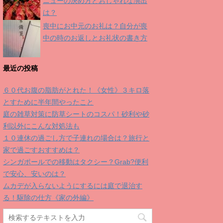
ニューの決め方とおしゃれな演出
は？
喪中にお中元のお礼は？自分が喪
中の時のお返しとお礼状の書き方
最近の投稿
６０代お腹の脂肪がとれた！《女性》３キロ落
とすために半年間やったこと
庭の雑草対策に防草シートのコスパ！砂利や砂
利以外にこんな対処法も
１０連休の過ごし方で子連れの場合は？旅行と
家で過ごすおすすめは？
シンガポールでの移動はタクシー？Grab?便利
で安心、安いのは？
ムカデが入らないようにするには庭で退治す
る！駆除の仕方《家の外編》